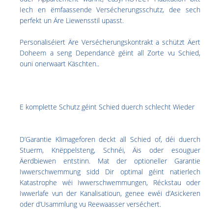
Iech en ëmfaassende Versécherungsschutz, dee sech
perfekt un Äre Liewensstil upasst.
Personaliséiert Äre Versécherungskontrakt a schützt Äert
Doheem a seng Dependancë géint all Zorte vu Schied,
ouni onerwaart Käschten..
E komplette Schutz géint Schied duerch schlecht Wieder
D’Garantie Klimageforen deckt all Schied of, déi duerch
Stuerm, Knëppelsteng, Schnéi, Äis oder esouguer
Äerdbiewen entstinn. Mat der optioneller Garantie
Iwwerschwemmung sidd Dir optimal géint natierlech
Katastrophe wéi Iwwerschwemmungen, Réckstau oder
Iwwerlafe vun der Kanalisatioun, genee ewéi d’Asickeren
oder d’Usammlung vu Reewaasser verséchert.