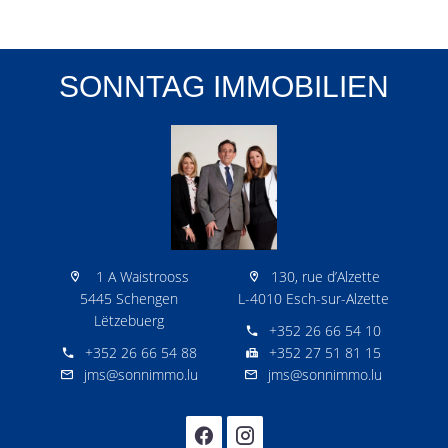
SONNTAG IMMOBILIEN
1 A Waistrooss
130, rue d’Alzette
5445 Schengen
L-4010 Esch-sur-Alzette
Lëtzebuerg
+352 26 66 54 10
+352 26 66 54 88
+352 27 51 81 15
jms@sonnimmo.lu
jms@sonnimmo.lu