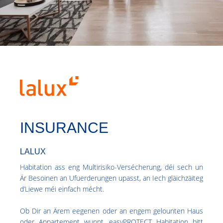
INSURANCE
LALUX
Habitation ass eng Multirisiko-Versécherung, déi sech un
Är Besoinen an Ufuerderungen upasst, an Iech gläichzäiteg
d’Liewe méi einfach mécht.
Ob Dir an Ärem eegenen oder an engem gelounten Haus
oder Appartement wunnt, easyPROTECT Habitation bitt