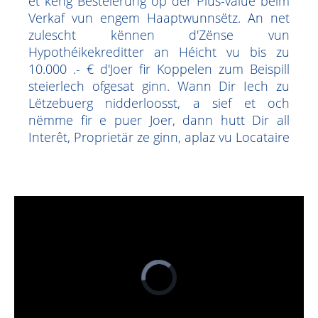
et keng Besteierung op der Plus-value beim
Verkaf vun engem Haaptwunnsëtz. An net
zulescht kënnen d'Zënse vun
Hypothéikekreditter an Héicht vu bis zu
10.000 .- € d'Joer fir Koppelen zum Beispill
steierlech ofgesat ginn. Wann Dir Iech zu
Lëtzebuerg nidderloosst, a sief et och
nëmme fir e puer Joer, dann hutt Dir all
Interêt, Proprietär ze ginn, aplaz vu Locataire