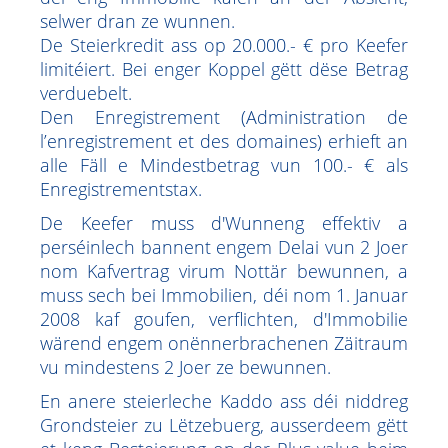
selwer dran ze wunnen.
De Steierkredit ass op 20.000.- € pro Keefer
limitéiert. Bei enger Koppel gëtt dëse Betrag
verduebelt.
Den Enregistrement (Administration de
l’enregistrement et des domaines) erhieft an
alle Fäll e Mindestbetrag vun 100.- € als
Enregistrementstax.
De Keefer muss d'Wunneng effektiv a
perséinlech bannent engem Delai vun 2 Joer
nom Kafvertrag virum Nottär bewunnen, a
muss sech bei Immobilien, déi nom 1. Januar
2008 kaf goufen, verflichten, d'Immobilie
wärend engem onënnerbrachenen Zäitraum
vu mindestens 2 Joer ze bewunnen.
En anere steierleche Kaddo ass déi niddreg
Grondsteier zu Lëtzebuerg, ausserdeem gëtt