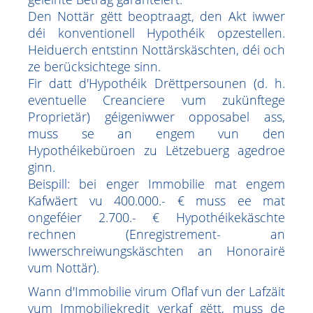
Den Nottär gëtt beoptraagt, den Akt iwwer
déi konventionell Hypothéik opzestellen.
Heiduerch entstinn Nottärskäschten, déi och
ze berücksichtege sinn.
Fir datt d'Hypothéik Drëttpersounen (d. h.
eventuelle Creanciere vum zukünftege
Proprietär) géigeniwwer opposabel ass,
muss se an engem vun den
Hypothéikebüroen zu Lëtzebuerg agedroe
ginn.
Beispill: bei enger Immobilie mat engem
Kafwäert vu 400.000.- € muss ee mat
ongeféier 2.700.- € Hypothéikekäschte
rechnen (Enregistrement- an
Iwwerschreiwungskäschten an Honorairë
vum Nottär).
Wann d'Immobilie virum Oflaf vun der Lafzäit
vum Immobiliekredit verkaf gëtt, muss de