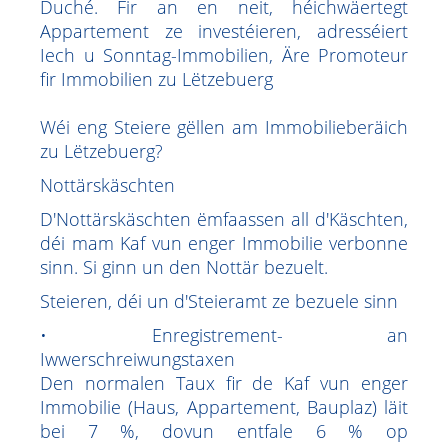
Duché. Fir an en neit, héichwäertegt
Appartement ze investéieren, adresséiert
Iech u Sonntag-Immobilien, Äre Promoteur
fir Immobilien zu Lëtzebuerg
Wéi eng Steiere gëllen am Immobilieberäich
zu Lëtzebuerg?
Nottärskäschten
D'Nottärskäschten ëmfaassen all d'Käschten,
déi mam Kaf vun enger Immobilie verbonne
sinn. Si ginn un den Nottär bezuelt.
Steieren, déi un d'Steieramt ze bezuele sinn
• Enregistrement- an
Iwwerschreiwungstaxen
Den normalen Taux fir de Kaf vun enger
Immobilie (Haus, Appartement, Bauplaz) läit
bei 7 %, dovun entfale 6 % op