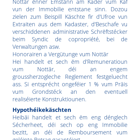
Nottär ënner Ëmstänn am Kader vum Kaf
vun der Immobilie entstane sinn. Dozou
zielen zum Beispill Käschte fir d'Ufroe vun
Extraiten aus dem Kadaster, d'Beschafe vu
verschiddenen administrative Schrëftstécker
beim Syndic de copropriété, bei de
Verwaltungen asw.
Honorairen a Vergütunge vum Nottär
Hei handelt et sech ëm d'Remuneratioun
vum Nottär, déi an engem
groussherzogleche Reglement festgeluecht
ass. Si entsprécht ongeféier 1 % vum Präis
vum Grondstéck an den eventuell
realiséierte Konstruktiounen.
Hypothéikekäschten
Heibäi handelt et sech ëm eng dénglech
Sécherheet, déi sech op eng Immobilie
bezitt, an déi de Remboursement vum
geléinte Betrag garantéiert.