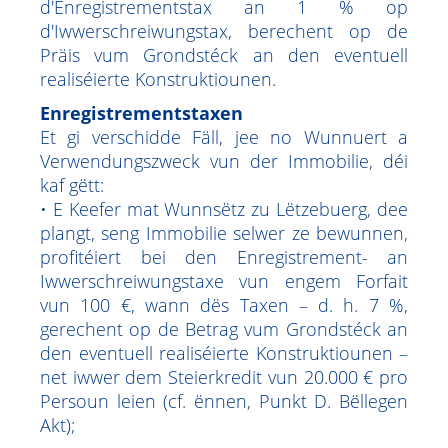
d'Enregistrementstax an 1 % op
d'Iwwerschreiwungstax, berechent op de
Präis vum Grondstéck an den eventuell
realiséierte Konstruktiounen.
Enregistrementstaxen
Et gi verschidde Fäll, jee no Wunnuert a
Verwendungszweck vun der Immobilie, déi
kaf gëtt:
• E Keefer mat Wunnsëtz zu Lëtzebuerg, dee
plangt, seng Immobilie selwer ze bewunnen,
profitéiert bei den Enregistrement- an
Iwwerschreiwungstaxe vun engem Forfait
vun 100 €, wann dës Taxen – d. h. 7 %,
gerechent op de Betrag vum Grondstéck an
den eventuell realiséierte Konstruktiounen –
net iwwer dem Steierkredit vun 20.000 € pro
Persoun leien (cf. ënnen, Punkt D. Bëllegen
Akt);