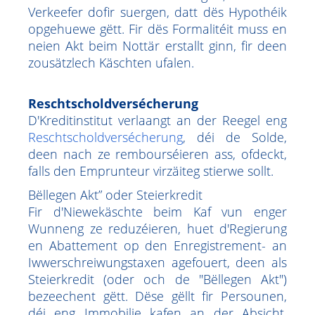
Verkeefer dofir suergen, datt dës Hypothéik
opgehuewe gëtt. Fir dës Formalitéit muss en
neien Akt beim Nottär erstallt ginn, fir deen
zousätzlech Käschten ufalen.
Reschtscholdversécherung
D'Kreditinstitut verlaangt an der Reegel eng
Reschtscholdversécherung
, déi de Solde,
deen nach ze rembourséieren ass, ofdeckt,
falls den Emprunteur virzäiteg stierwe sollt.
Bëllegen Akt” oder Steierkredit
Fir d'Niewekäschte beim Kaf vun enger
Wunneng ze reduzéieren, huet d'Regierung
en Abattement op den Enregistrement- an
Iwwerschreiwungstaxen agefouert, deen als
Steierkredit (oder och de "Bëllegen Akt")
bezeechent gëtt. Dëse gëllt fir Persounen,
déi eng Immobilie kafen an der Absicht,