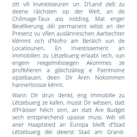
zitt vill Investisseuren un. D'Land zielt zu
deene räichsten op der Welt, an de
Chômage-Taux ass niddreg. Mat enger
Bevëlkerung, déi permanent wiisst an der
Presenz vu villen auslänneschen Aarbechter
klëmmt och d'Nofro am Beräich vun de
Locatiounen. En Investissement an
Immobilien zu Lëtzebuerg erlaabt Iech, vun
engem reegelméissegen Akommes ze
profitéieren a gläichzäiteg e Patrimoine
opzebauen, deen Dir Ären Nokommen
hannerloosse kënnt.
Wann Dir drun denkt, eng Immobilie zu
Lëtzebuerg ze kafen, musst Dir wëssen, datt
d'Präisser héich sinn, an datt Äre Budget
sech entspriechend upasse muss. Wéi vill
aner Haaptstied an Europa bleift d'Stad
Lëtzebuerg déi deierst Stad am Grand-