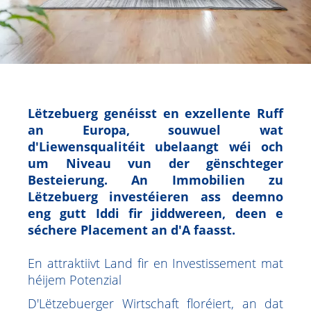
Lëtzebuerg genéisst en exzellente Ruff
an Europa, souwuel wat
d'Liewensqualitéit ubelaangt wéi och
um Niveau vun der gënschteger
Besteierung. An Immobilien zu
Lëtzebuerg investéieren ass deemno
eng gutt Iddi fir jiddwereen, deen e
séchere Placement an d'A faasst.
En attraktiivt Land fir en Investissement mat
héijem Potenzial
D'Lëtzebuerger Wirtschaft floréiert, an dat