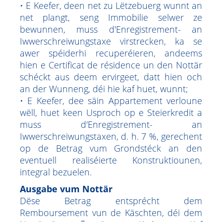
• E Keefer, deen net zu Lëtzebuerg wunnt an
net plangt, seng Immobilie selwer ze
bewunnen, muss d'Enregistrement- an
Iwwerschreiwungstaxe virstrecken, ka se
awer spéiderhi recuperéieren, andeems
hien e Certificat de résidence un den Nottär
schéckt aus deem ervirgeet, datt hien och
an der Wunneng, déi hie kaf huet, wunnt;
• E Keefer, dee säin Appartement verloune
wëll, huet keen Usproch op e Steierkredit a
muss d'Enregistrement- an
Iwwerschreiwungstaxen, d. h. 7 %, gerechent
op de Betrag vum Grondstéck an den
eventuell realiséierte Konstruktiounen,
integral bezuelen.
Ausgabe vum Nottär
Dëse Betrag entsprécht dem
Remboursement vun de Käschten, déi dem