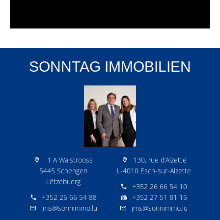
SONNTAG IMMOBILIEN
1 A Waistrooss
130, rue d’Alzette
5445 Schengen
L-4010 Esch-sur-Alzette
Lëtzebuerg
+352 26 66 54 10
+352 26 66 54 88
+352 27 51 81 15
jms@sonnimmo.lu
jms@sonnimmo.lu