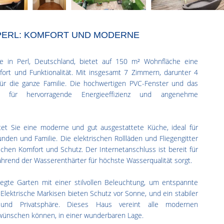
 PERL: KOMFORT UND MODERNE
 in Perl, Deutschland, bietet auf 150 m² Wohnfläche eine
ort und Funktionalität. Mit insgesamt 7 Zimmern, darunter 4
 für die ganze Familie. Die hochwertigen PVC-Fenster und das
en für hervorragende Energieeffizienz und angenehme
et Sie eine moderne und gut ausgestattete Küche, ideal für
unden und Familie. Die elektrischen Rollläden und Fliegengitter
ichen Komfort und Schutz. Der Internetanschluss ist bereit für
 während der Wasserenthärter für höchste Wasserqualität sorgt.
egte Garten mit einer stilvollen Beleuchtung, um entspannte
Elektrische Markisen bieten Schutz vor Sonne, und ein stabiler
 und Privatsphäre. Dieses Haus vereint alle modernen
 wünschen können, in einer wunderbaren Lage.