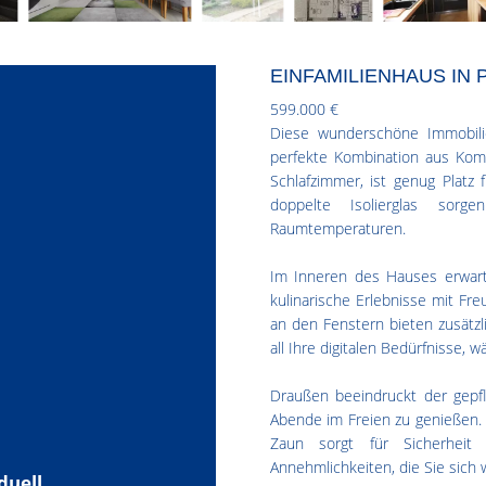
EINFAMILIENHAUS IN
599.000 €
Diese wunderschöne Immobilie
perfekte Kombination aus Komf
Schlafzimmer, ist genug Platz
doppelte Isolierglas sorg
Raumtemperaturen.
Im Inneren des Hauses erwart
kulinarische Erlebnisse mit Fre
an den Fenstern bieten zusätzl
all Ihre digitalen Bedürfnisse,
Draußen beeindruckt der gepfl
Abende im Freien zu genießen. 
Zaun sorgt für Sicherheit
Annehmlichkeiten, die Sie sich
duell