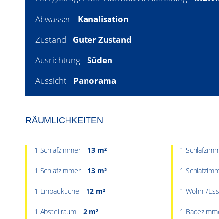
Abwasser
Kanalisation
Zustand
Guter Zustand
Ausrichtung
Süden
Aussicht
Panorama
RÄUMLICHKEITEN
1 Schlafzimmer
13 m²
1 Schlafzim
1 Schlafzimmer
13 m²
1 Schlafzim
1 Einbauküche
12 m²
1 Wohn-/Es
1 Abstellraum
2 m²
1 Badezimmer