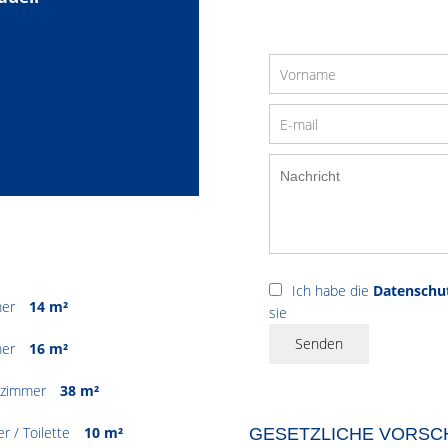
Ich habe die
Datenschu
mer
14 m²
sie
Senden
mer
16 m²
szimmer
38 m²
 / Toilette
10 m²
GESETZLICHE VORSC