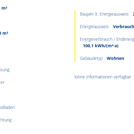
3 m²
Baujahr lt. Energieausweis
Energieausweis
Verbrauc
3 m²
Energieverbrauch / Endenerg
100,1 kWh/(m²·a)
Gebäudetyp
Wohnen
asung
Keine Informationen verfügbar
ter
ollläden
chtung