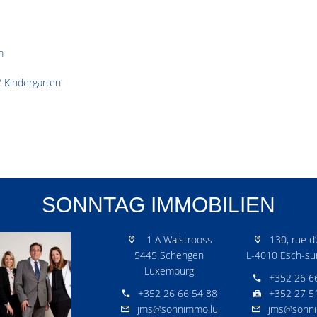
m
/ Kindergarten
SONNTAG IMMOBILIEN
1 A Waistrooss
130, rue d’
5445 Schengen
L-4010 Esch-sur
Luxemburg
+352 26 6
+352 26 66 54 88
+352 27 5
jms@sonnimmo.lu
jms@sonni