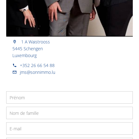
1 A Waistrooss
5445 Schengen
Luxembourg
+352 26 66 54 88
jms@sonnimmo.lu