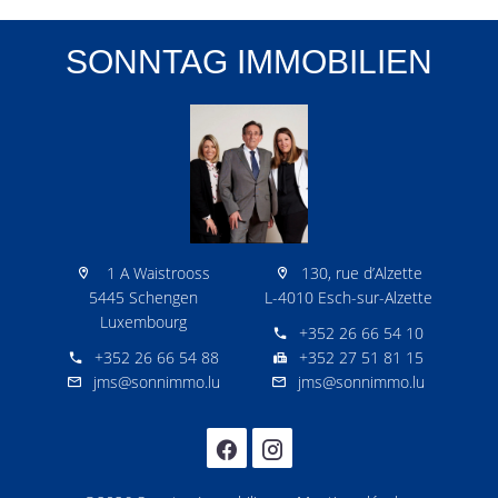
SONNTAG IMMOBILIEN
1 A Waistrooss
130, rue d’Alzette
5445 Schengen
L-4010 Esch-sur-Alzette
Luxembourg
+352 26 66 54 10
+352 26 66 54 88
+352 27 51 81 15
jms@sonnimmo.lu
jms@sonnimmo.lu